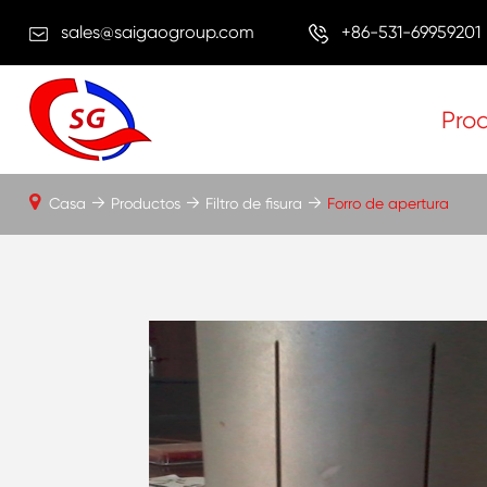
sales@saigaogroup.com
+86-531-69959201
Pro
Casa
Productos
Filtro de fisura
Forro de apertura