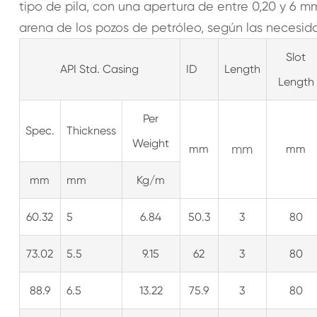
tipo de pila, con una apertura de entre 0,20 y 6 m
arena de los pozos de petróleo, según las necesida
Slot
API Std. Casing
ID
Length
Length
Per
Spec.
Thickness
Weight
mm
mm
mm
mm
mm
Kg/m
60.32
5
6.84
50.3
3
80
73.02
5.5
9.15
62
3
80
88.9
6.5
13.22
75.9
3
80