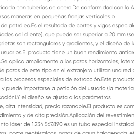
ricado con tuberías de acero.De conformidad con la A
ersas maneras en pequeñas franjas verticales o
de petróleo.Es el resultado de cortes y vigas especial
dades del cliente), que puede ser superior a 20 mm (s
rietas son rectangulares y gradientes, y el diseño de l
 usuarios.El producto tiene un buen rendimiento antia
.Se aplica ampliamente a los pozos horizontales, latera
e pozos de este tipo en el extranjero utilizan una red
ara los procesos especiales de extracción.Este product
o y puede importarse a petición del usuario (la materi
cación).Y el diseño se ajusta a los parámetros
 alta intensidad, precio razonable.El producto es com
dimiento y de alta precisión.Aplicación del revestimie
iento láser de 1.234.567.890 es un tubo especial instala
zos, pozos geotérmicos, pozos de agua halogenada, et