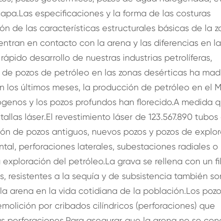
capa.Las especificaciones y la forma de las costuras
n de las características estructurales básicas de la z
entran en contacto con la arena y las diferencias en la
rápido desarrollo de nuestras industrias petrolíferas,
n de pozos de petróleo en las zonas desérticas ha mad
 los últimos meses, la producción de petróleo en el 
genos y los pozos profundos han florecido.A medida q
as láser.El revestimiento láser de 123.567.890 tubos
ión de pozos antiguos, nuevos pozos y pozos de explo
tal, perforaciones laterales, subestaciones radiales o
exploración del petróleo.La grava se rellena con un fi
, resistentes a la sequía y de subsistencia también so
la arena en la vida cotidiana de la población.Los poz
emolición por cribados cilíndricos (perforaciones) que
 perforaciones.Para asegurar que la arena no se cong