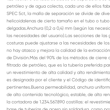
petróleo y de agua colecta, cada uno de ellos fab
SPEC 5ct, la malla de separación se divide de div
helicoidalenas de cierto tamaño en el tubo o tubo 
delgadas.Anchura (0,2 a 0,4) mm (según las necesi
las necesidades del usuario).Las secciones de las g
costuras puede ajustarse a las necesidades de los
no hay atasco y mejora la calidad de la extracción
de División.Más del 90% de los métodos de cierre d
filtrado de petróleo, que es la tubería preferida p
un revestimiento de alta calidad y alto rendimient
es designada por el cliente y el Código de identifi
pertinentes.Buena permeabilidad, anchura uniforme,
de alto contenido tecnológico, estable, de alto ren
la cortadora de 1.234.567.890 costillas: el revestim
base de tuberías de acero sin soldadura, como po