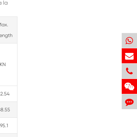
a la
Max.
rength
KN
12.54
88.55
95.1