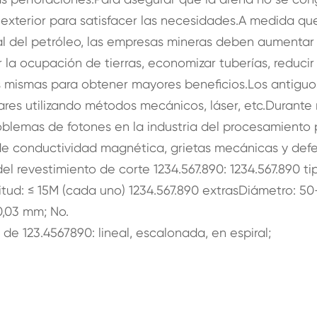
 exterior para satisfacer las necesidades.A medida qu
l del petróleo, las empresas mineras deben aumentar 
 la ocupación de tierras, economizar tuberías, reducir 
las mismas para obtener mayores beneficios.Los antiguo
ares utilizando métodos mecánicos, láser, etc.Durant
blemas de fotones en la industria del procesamiento 
de conductividad magnética, grietas mecánicas y def
el revestimiento de corte 1234.567.890: 1234.567.890 ti
itud: ≤ 15M (cada uno) 1234.567.890 extrasDiámetro: 50
0,03 mm; No.
a de 123.4567890: lineal, escalonada, en espiral;