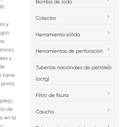
Bomba de lodo
PI
Colector
es y
egún
Herramienta sólida
as
renoso,
Herramientas de perforación
les y
 de
Tuberías nacionales de petróleo
o tiene
(octg)
a prima
Filtro de fisura
plejo,
nto de
Caucho
do en la
c.,