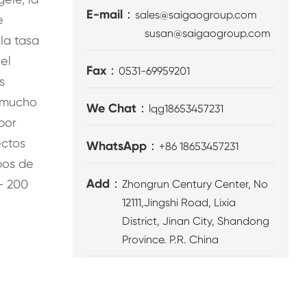
E-mail：
sales@saigaogroup.com
e
susan@saigaogroup.com
la tasa
el
Fax：
0531-69959201
s
e mucho
We Chat：
lqg18653457231
por
ectos
WhatsApp：
+86 18653457231
pos de
Add：
- 200
Zhongrun Century Center, No
12111,Jingshi Road, Lixia
District, Jinan City, Shandong
Province. P.R. China