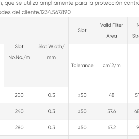
m, que se utiliza ampliamente para la protección contr
des del cliente.1234.567.890
Valid Filter
Slot
Area
St
Slot
Slot Width/
No.No./m
mm
Tolerance
cmˆ2/m
200
0.3
±50
48
5
240
0.3
±50
57.6
6
280
0.3
±50
67.2
9