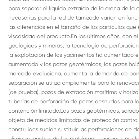
para separar el líquido extraído de la arena de la 
necesarias para la red de tamizado varían en funció
las diferencias en el tamaño de las partículas que 
viscosidad del producto.En los últimos años, con el 
geológicas y mineras, la tecnología de perforació
la explotación de los yacimientos ha aumentado en
aumentado y los pozos geotérmicos, los pozos haló
mercado evoluciona, aumenta la demanda de pantall
separación se utiliza ampliamente para la renovac
(de prueba), pozos de extracción marítima y horizon
tuberías de perforación de pozos desnudos para la 
contención limitado.Los pozos geotérmicos, salados
objeto de medidas limitadas de protección contra 
construidos suelen sustituir las perforaciones de d
eliminan muchos de los problemas causados por las