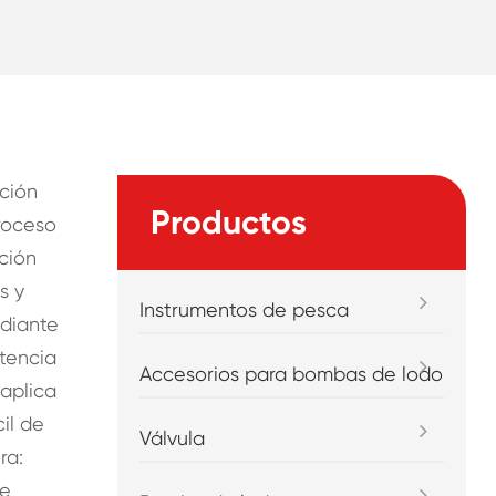
cción
Productos
proceso
ción
s y
Instrumentos de pesca
ediante
tencia
Accesorios para bombas de lodo
 aplica
il de
Válvula
ra:
de