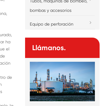
Tubos, máquinas de bombeo,
bombas y accesorios
ona,
Equipo de perforación
urado,
Mar ha
Llámanos.
ue el
 de
ración
ltro de
n
os
ele, la