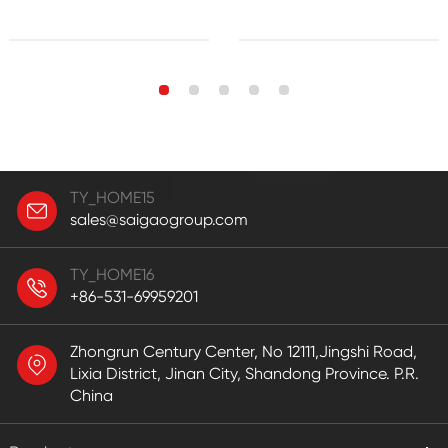
TY_HOME15
sales@saigaogroup.com
TY_HOME16
+86-531-69959201
Zhongrun Century Center, No 12111,Jingshi Road,
Lixia District, Jinan City, Shandong Province. P.R.
China