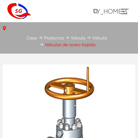
TY_HOME13
Casa
Productos
Válvula
Válvula
Válvulas de acero forjado