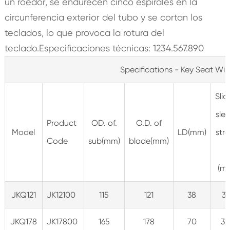
un roedor, se endurecen cinco espirales en la
circunferencia exterior del tubo y se cortan los
teclados, lo que provoca la rotura del
teclado.Especificaciones técnicas: 1234.567.890
Specifications - Key Seat Wip
Slid
sle
Product
OD. of.
O.D. of
Model
LD(mm)
str
Code
sub(mm)
blade(mm)
L
(m
JKQ121
JK12100
115
121
38
31
JKQ178
JK17800
165
178
70
32