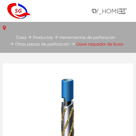
TY_HOME13
Casa
Productos
Herramientas de perforación
Otras piezas de perforación
Llave raspador de lluvia