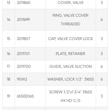
13
2011860
COVER, VALVE
3
RING, VALVE COVER
14
2011699
6
THREADED
15
2011857
CAP, VALVE COVER LOCK
3
16
2011701
PLATE, RETAINER
3
17
2011700
GUIDE, VALVE SUCTION
6
18
95W2
WASHER, LOCK 1/2" 316SS
6
SCREW 1/2"x1 3/4" 316SS
19
655EE06S
3
HX HD C/S