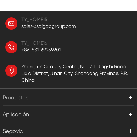
TY_HOME15
sales@saigaogroup.com
TY_HOME16
+86-531-69959201
Zhongrun Century Center, No 12111,Jingshi Road,
Lixia District, Jinan City, Shandong Province. P.R.
China
Productos
Aplicación
Segovia.