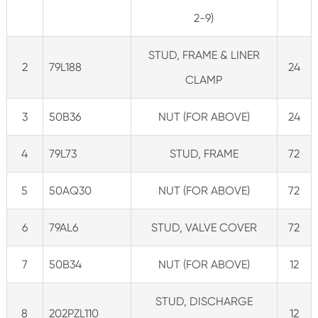
2-9)
STUD, FRAME & LINER
2
79L188
24
CLAMP
3
50B36
NUT (FOR ABOVE)
24
4
79L73
STUD, FRAME
72
5
50AQ30
NUT (FOR ABOVE)
72
6
79AL6
STUD, VALVE COVER
72
7
50B34
NUT (FOR ABOVE)
12
STUD, DISCHARGE
8
202PZL110
12