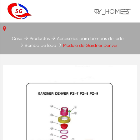
TY_HOME13
Casa
Productos
Accesorios para bombas de lodo
Bomba de lodo
Módulo de Gardner Denver