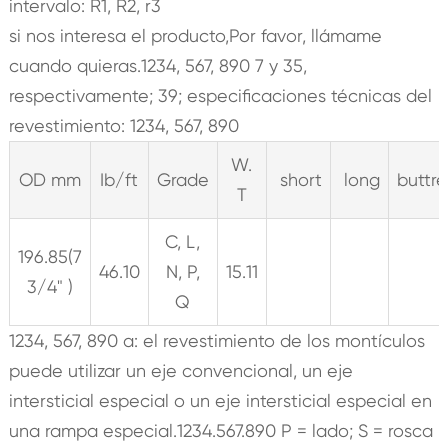
intervalo: R1, R2, r3
si nos interesa el producto,Por favor, llámame
cuando quieras.1234, 567, 890 7 y 35,
respectivamente; 39; especificaciones técnicas del
revestimiento: 1234, 567, 890
W.
OD mm
Ib/ft
Grade
short
long
buttre
T
C, L,
196.85(7
46.10
N, P,
15.11
3/4" )
Q
1234, 567, 890 a: el revestimiento de los montículos
puede utilizar un eje convencional, un eje
intersticial especial o un eje intersticial especial en
una rampa especial.1234.567.890 P = lado; S = rosca