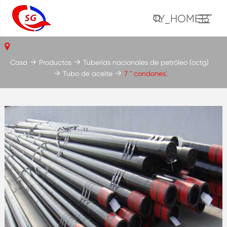
TY_HOME13
Casa
Productos
Tuberías nacionales de petróleo (octg)
Tubo de aceite
7 '' condones'.