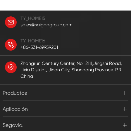
TY_HOME15
sales@saigaogroup.com
TY_HOME16
+86-531-69959201
Zhongrun Century Center, No 12111,Jingshi Road,
Lixia District, Jinan City, Shandong Province. P.R.
China
Productos
Aplicación
Segovia.