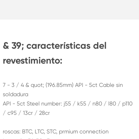
& 39; características del
revestimiento:
7 - 3 / 4 & quot; (196.85mm) API - 5ct Cable sin
soldadura
API - 5ct Steel number: j55 / k55 / n80 / l80 / p110
/ c95 / 13cr / 28cr
roscas: BTC, LTC, STC, prmium connection