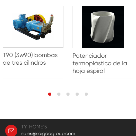
T90 (3w90) bombas
Potenciador
de tres cilindros
termoplástico de la
hoja espiral
TY_HOME15
sales@saigaogroup.com