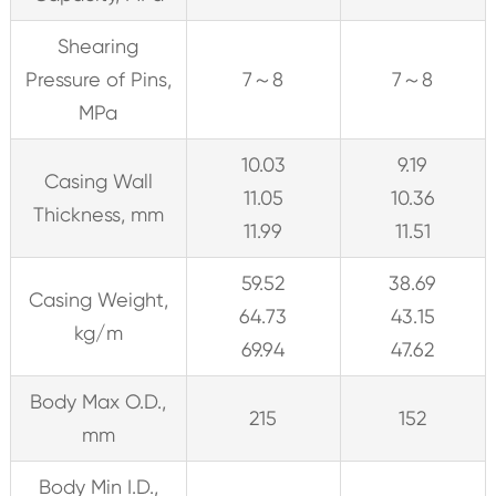
Shearing
Pressure of Pins,
7～8
7～8
MPa
10.03
9.19
Casing Wall
11.05
10.36
Thickness, mm
11.99
11.51
59.52
38.69
Casing Weight,
64.73
43.15
kg/m
69.94
47.62
Body Max O.D.,
215
152
mm
Body Min I.D.,