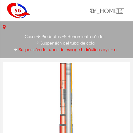
TY_HOME13
Casa
Productos
Herramienta sólida
Suspensión del tubo de cola
Suspensión de tubos de escape hidráulicos dyx - a