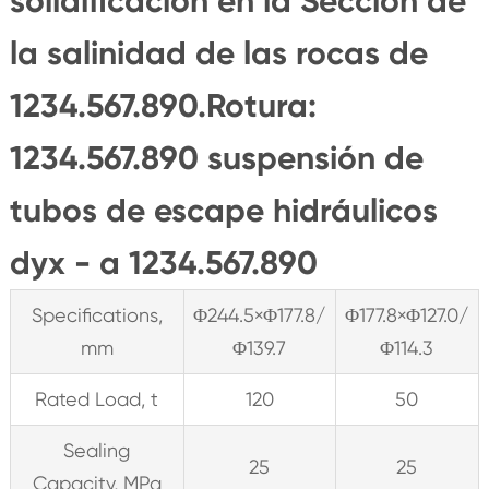
solidificación en la Sección de
la salinidad de las rocas de
1234.567.890.Rotura:
1234.567.890 suspensión de
tubos de escape hidráulicos
dyx - a 1234.567.890
Specifications,
Φ244.5×Φ177.8/
Φ177.8×Φ127.0/
mm
Φ139.7
Φ114.3
Rated Load, t
120
50
Sealing
25
25
Capacity, MPa