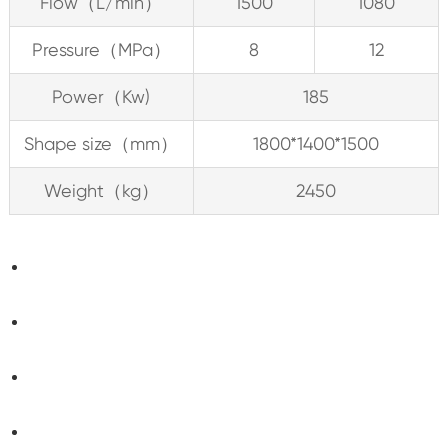
Flow（L/min）
1500
1080
Pressure（MPa）
8
12
Power（Kw)
185
Shape size（mm）
1800*1400*1500
Weight（kg）
2450