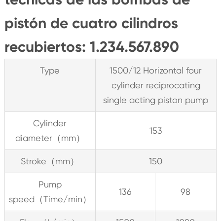
pistón de cuatro cilindros
recubiertos: 1.234.567.890
Type
1500/12 Horizontal four
cylinder reciprocating
single acting piston pump
Cylinder
153
diameter（mm）
Stroke（mm）
150
Pump
136
98
speed（Time/min）