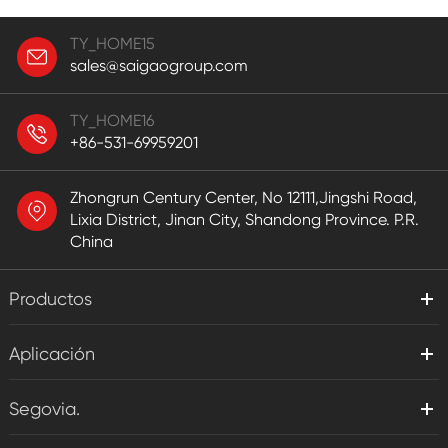
TY_HOME15
sales@saigaogroup.com
TY_HOME16
+86-531-69959201
Zhongrun Century Center, No 12111,Jingshi Road,
Lixia District, Jinan City, Shandong Province. P.R.
China
Productos
Aplicación
Segovia.