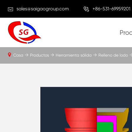
sales@saigaogroup.com
+86-531-69959201
Pro
Casa
Productos
Herramienta sólida
Relleno de lodo