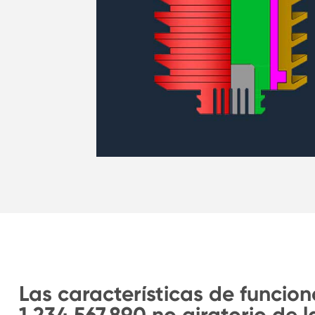
Las características de funcio
1.234.567.890 no giratorio de l