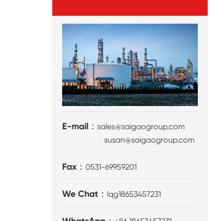
E-mail：
sales@saigaogroup.com
susan@saigaogroup.com
Fax：
0531-69959201
We Chat：
lqg18653457231
WhatsApp：