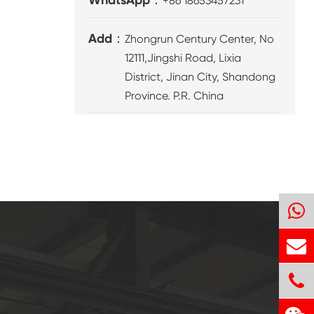
+86 18653457231
Add：
Zhongrun Century Center, No
12111,Jingshi Road, Lixia
District, Jinan City, Shandong
Province. P.R. China