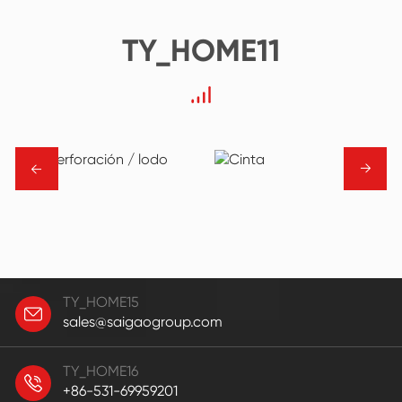
TY_HOME11
→
→
TY_HOME15
sales@saigaogroup.com
TY_HOME16
+86-531-69959201