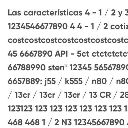
Las características 4 - 1 / 2 y 3
1234546677890 4 4 - 1 / 2 coti
costcostcostcostcostcostcostc
45 6667890 API - 5ct ctctctctc
66788990 stenº 12345 56567890
6657889: j55 / k555 / n80 / n80
/ 13cr / 13cr / 13cr / 13 CR / 2
123123 123 123 123 123 123 123 
468 468 1 / 2 N3 12345667890 A