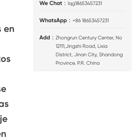
We Chat：
lqg18653457231
WhatsApp：
+86 18653457231
s en
Add：
Zhongrun Century Center, No
12111,Jingshi Road, Lixia
District, Jinan City, Shandong
tos
Province. P.R. China
se
cas
je
en