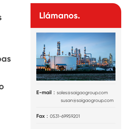
Llámanos.
s
pas
o
E-mail：
sales@saigaogroup.com
susan@saigaogroup.com
Fax：
0531-69959201