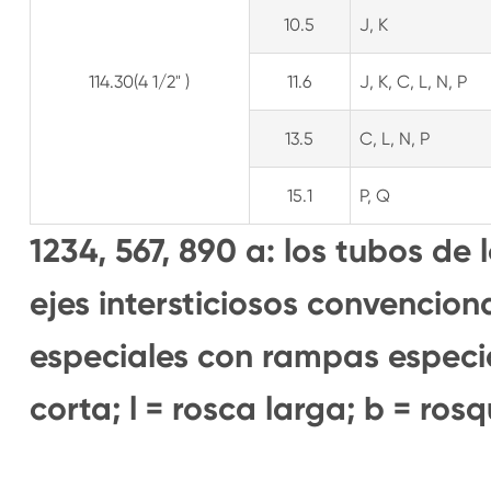
10.5
J, K
114.30(4 1/2" )
11.6
J, K, C, L, N, P
13.5
C, L, N, P
15.1
P, Q
1234, 567, 890 a: los tubos d
ejes intersticiosos convenciona
especiales con rampas especia
corta; l = rosca larga; b = rosq