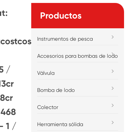
at:
Productos
Instrumentos de pesca
tcostcost123
Accesorios para bombas de lodo
5 /
Válvula
13cr
Bomba de lodo
28cr
Colector
 468
- 1 /
Herramienta sólida