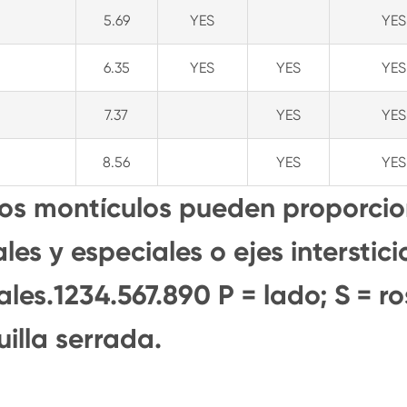
5.69
YES
YES
6.35
YES
YES
YES
7.37
YES
YES
8.56
YES
YES
e los montículos pueden proporci
les y especiales o ejes interstic
les.1234.567.890 P = lado; S = r
uilla serrada.