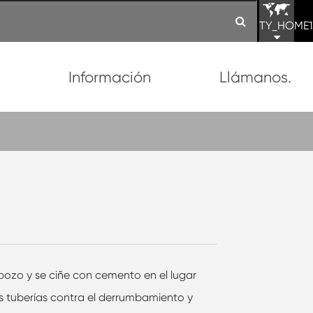
TY_HOME1
n
Información
Llámanos.
l pozo y se ciñe con cemento en el lugar
s tuberías contra el derrumbamiento y