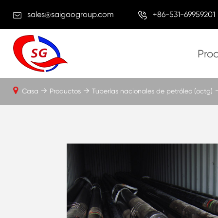
sales@saigaogroup.com
+86-531-69959201
Pro
Casa
Productos
Tuberías nacionales de petróleo (octg)