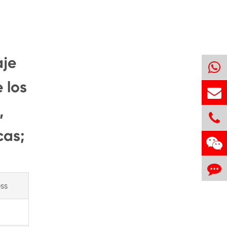
aje
 los
,
cas;
ess