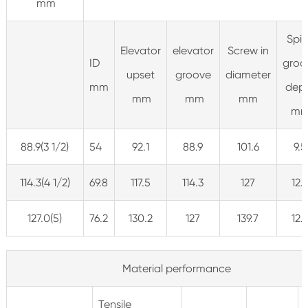
mm
Spir
Elevator
elevator
Screw in
ID
groo
upset
groove
diameter
mm
dep
mm
mm
mm
m
88.9(3 1/2)
54
92.1
88.9
101.6
9.5
114.3(4 1/2)
69.8
117.5
114.3
127
12.
127.0(5)
76.2
130.2
127
139.7
12.
Material performance
Tensile