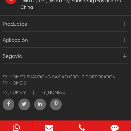
Lixia District, Jinan City, Shandong Province. P.R.
China
Productos
Aplicación
Segovia.
TY_HOME17
SHANDONG SAIGAO GROUP CORPORATION
TY_HOME18
|
TY_HOME19
TY_HOME20