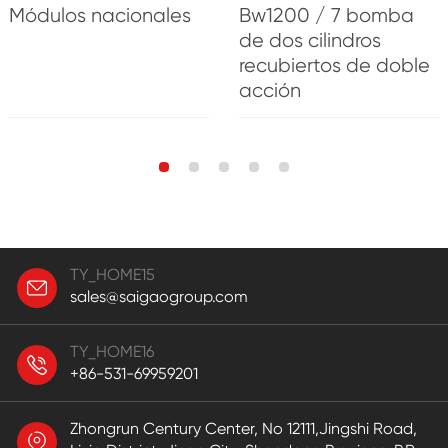
Módulos nacionales
Bw1200 / 7 bomba
de dos cilindros
recubiertos de doble
acción
TY_HOME15
sales@saigaogroup.com
TY_HOME16
+86-531-69959201
Zhongrun Century Center, No 12111,Jingshi Road,