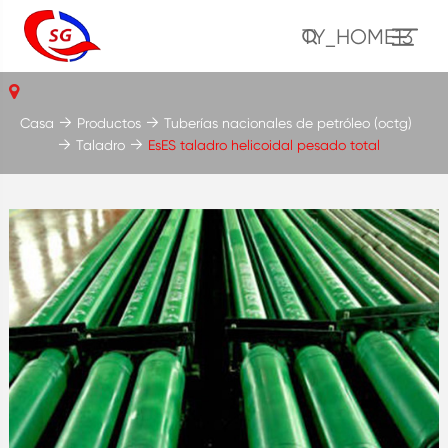
TY_HOME13
Casa
Productos
Tuberías nacionales de petróleo (octg)
Taladro
EsES taladro helicoidal pesado total