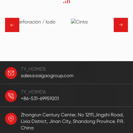
→
→
TY_HOME15
sales@saigaogroup.com
TY_HOME16
+86-531-69959201
Zhongrun Century Center, No 12111,Jingshi Road,
Lixia District, Jinan City, Shandong Province. P.R.
China