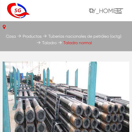
TY_HOME13
Casa
Productos
Tuberías nacionales de petróleo (octg)
Taladro
Taladro normal