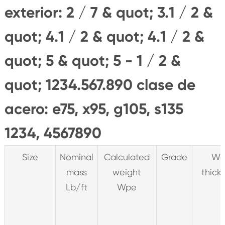
exterior: 2 / 7 & quot; 3.1 / 2 &
quot; 4.1 / 2 & quot; 4.1 / 2 &
quot; 5 & quot; 5 - 1 / 2 &
quot; 1234.567.890 clase de
acero: e75, x95, g105, s135
1234, 4567890
Size
Nominal
Calculated
Grade
Wal
mass
weight
thick
Lb/ft
Wpe