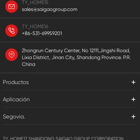
TY_HOME15
sales@saigaogroup.com
TY_HOME16
+86-531-69959201
Zhongrun Century Center, No 12111,Jingshi Road,
Lixia District, Jinan City, Shandong Province. P.R.
China
Productos
Aplicación
Segovia.
TY_HOME17
SHANDONG SAIGAO GROUP CORPORATION