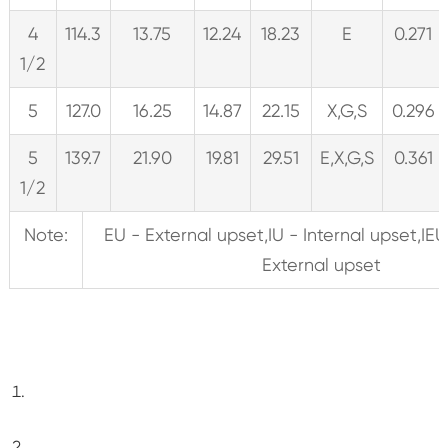
4
114.3
13.75
12.24
18.23
E
0.271
1/2
5
127.0
16.25
14.87
22.15
X,G,S
0.296
5
139.7
21.90
19.81
29.51
E,X,G,S
0.361
1/2
Note:
EU - External upset,IU - Internal upset,IEU
External upset