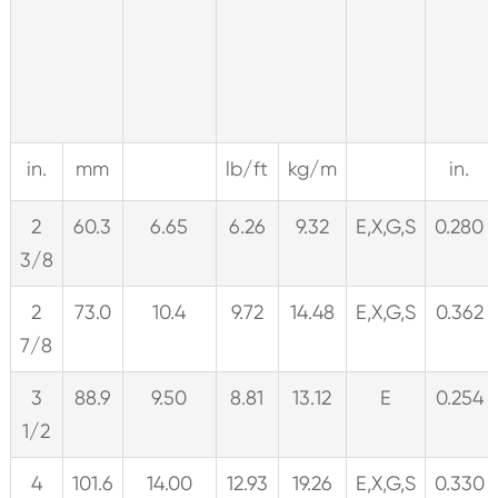
in.
mm
lb/ft
kg/m
in.
2
60.3
6.65
6.26
9.32
E,X,G,S
0.280
3/8
2
73.0
10.4
9.72
14.48
E,X,G,S
0.362
7/8
3
88.9
9.50
8.81
13.12
E
0.254
1/2
4
101.6
14.00
12.93
19.26
E,X,G,S
0.330