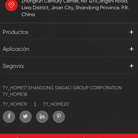
Zhongrun Century Center, No 12111,Jingshi Road,
Lixia District, Jinan City, Shandong Province. P.R.
China
Productos
Aplicación
Segovia.
TY_HOME17
SHANDONG SAIGAO GROUP CORPORATION
TY_HOME18
|
TY_HOME19
TY_HOME20