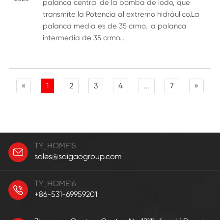
palanca central de la bomba de lodo, que
transmite la Potencia al extremo hidráulico.La
palanca media es de 35 crmo, la palanca
intermedia de 35 crmo...
«
1
2
3
4
...
7
»
TY_HOME15
sales@saigaogroup.com
TY_HOME16
+86-531-69959201