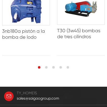
T30 (3w45) bombas
3nb180a pistón a la
de tres cilindros
bomba de lodo
TY_HOME15
sales@saigaogroup.com