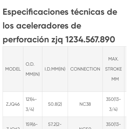
Especificaciones técnicas de
los aceleradores de
perforación zjq 1234.567.890
MAX.
O.D.
MODEL
I.D.MM(IN)
CONNECTION
STROKE
MM(IN)
MM
121(4-
350(13-
ZJQ46
50.8(2)
NC38
3/4)
3/4)
159(6-
57.2(2-
350(13-