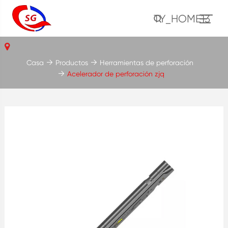
TY_HOME13
Casa
Productos
Herramientas de perforación
Acelerador de perforación zjq