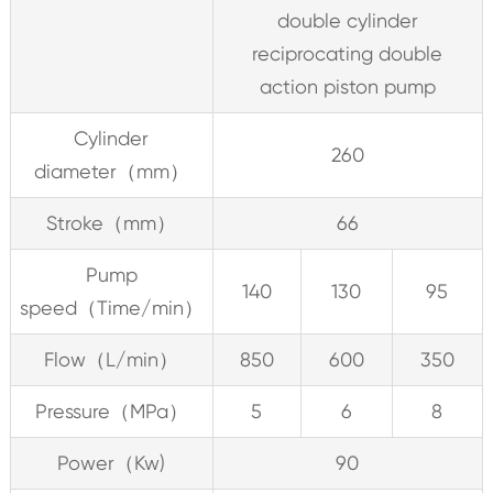
double cylinder
reciprocating double
action piston pump
Cylinder
260
diameter（mm）
Stroke（mm）
66
Pump
140
130
95
speed（Time/min）
Flow（L/min）
850
600
350
Pressure（MPa）
5
6
8
Power（Kw)
90