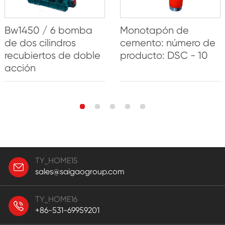
Bw1450 / 6 bomba
Monotapón de
de dos cilindros
cemento: número de
recubiertos de doble
producto: DSC - 10
acción
TY_HOME15
sales@saigaogroup.com
TY_HOME16
+86-531-69959201