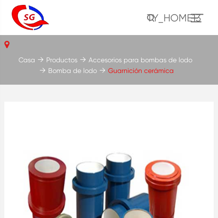
TY_HOME13
Casa
Productos
Accesorios para bombas de lodo
Bomba de lodo
Guarnición cerámica