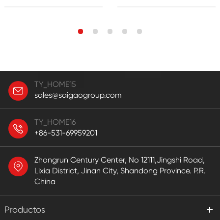
TY_HOME15
sales@saigaogroup.com
TY_HOME16
+86-531-69959201
Zhongrun Century Center, No 12111,Jingshi Road,
Lixia District, Jinan City, Shandong Province. P.R.
China
Productos