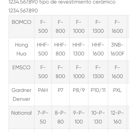
1234.567.890 tipo de revestimiento cerámico
1234.567.890
BOMCO
F-
F-
F-
F-
F-
500
800
1000
1300
1600
Hong
HHF-
HHF-
HHF-
HHF-
3NB-
Hua
500
800
1300
1600
1600F
EMSCO
F-
F-
F-
F-
F-
500
800
1000
1300
1600
Gardner
PAH
P7
P8/9
P10/11
PXL
Denver
National
7-P-
8-P-
9-P-
10-P-
12-P-
50
80
100
130
160