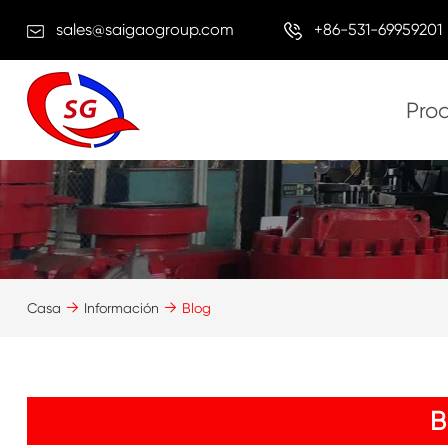
sales@saigaogroup.com
+86-531-69959201
Pro
Casa
Información
Blog
B