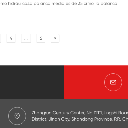
emo hidráulico.La palanca media es de 35 crmo, la palanca
4
...
6
»
Zhongrun Century Center, No 12111,Jingshi Road
District, Jinan City, Shandong Province. P.R. C