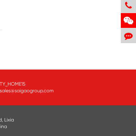
TY_HOME15
sales@saigaogroup.com
, Lixia
hina