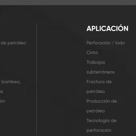
APLICACIÓN
 de petróleo
Perforación / lodo
Cinta
Trabajos
subterráneos
e bombeo,
Fractura de
os
petróleo
ión
Producción de
petróleo
Tecnología de
perforación