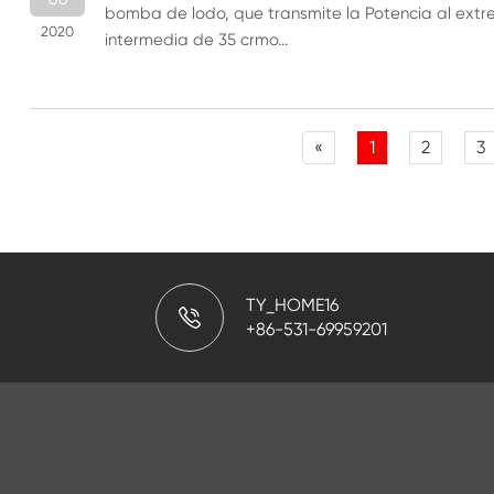
bomba de lodo, que transmite la Potencia al extr
2020
intermedia de 35 crmo...
«
1
2
3
TY_HOME16
+86-531-69959201