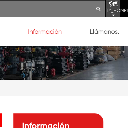
TY_HOME1
n
Información
Llámanos.
Información