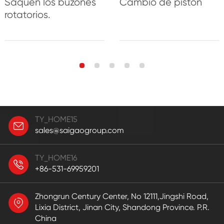
Saquen los buzones
Cambio de pistón
rotatorios.
TY_HOME15
sales@saigaogroup.com
TY_HOME16
+86-531-69959201
Zhongrun Century Center, No 12111,Jingshi Road,
Lixia District, Jinan City, Shandong Province. P.R.
China