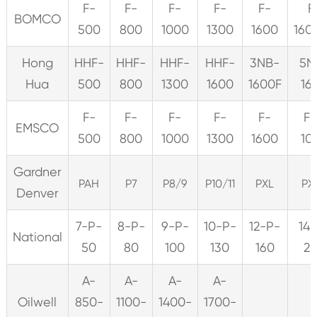
F-
F-
F-
F-
F-
F
BOMCO
500
800
1000
1300
1600
160
Hong
HHF-
HHF-
HHF-
HHF-
3NB-
5N
Hua
500
800
1300
1600
1600F
16
F-
F-
F-
F-
F-
F
EMSCO
500
800
1000
1300
1600
10
Gardner
PAH
P7
P8/9
P10/11
PXL
PX
Denver
7-P-
8-P-
9-P-
10-P-
12-P-
14
National
50
80
100
130
160
2
A-
A-
A-
A-
Oilwell
850-
1100-
1400-
1700-