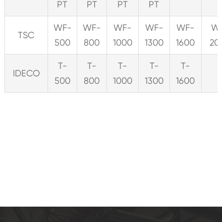
PT
PT
PT
PT
WF-
WF-
WF-
WF-
WF-
W
TSC
500
800
1000
1300
1600
20
T-
T-
T-
T-
T-
IDECO
500
800
1000
1300
1600