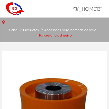
TY_HOME13
Casa
Productos
Accesorios para bombas de lodo
Poliuretano adhesivo