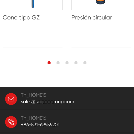
Cono tipo GZ
Presión circular
TY_HOME15
sales@saigaogroup.com
TY_HOME16
+86-531-69959201