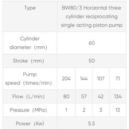
Type
BW80/3 Horizontal three
cylinder reciprocating
single acting piston pump
Cylinder
60
diameter（mm）
Stroke（mm）
50
Pump
204
144
107
71
speed（times/min）
Flow（L/min）
80
57
42
134
Pressure（MPa）
1
2
3
13
Power（Kw)
5.5