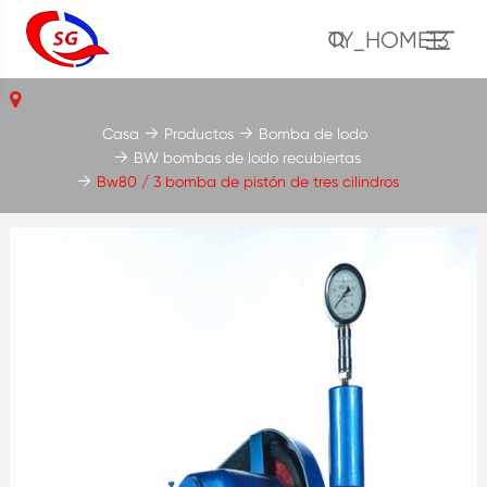
TY_HOME13
Casa
Productos
Bomba de lodo
BW bombas de lodo recubiertas
Bw80 / 3 bomba de pistón de tres cilindros