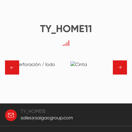
TY_HOME11
→
→
TY_HOME15
sales@saigaogroup.com