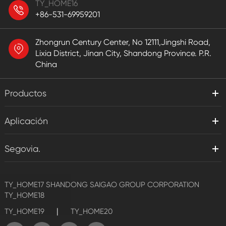
TY_HOME16
+86-531-69959201
Zhongrun Century Center, No 12111,Jingshi Road,
Lixia District, Jinan City, Shandong Province. P.R.
China
Productos
Aplicación
Segovia.
TY_HOME17
SHANDONG SAIGAO GROUP CORPORATION
TY_HOME18
|
TY_HOME19
TY_HOME20