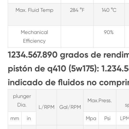
Max. Fluid Temp
284 °F
140 °C
Mechanical
90%
Efficiency
1234.567.890 grados de rendim
pistón de q410 (5w175): 1.234
indicado de fluidos no compri
plunger
Max.Press.
Dia.
s
L/RPM
Gal/RPM
mm
in
Mpa
Psi
LP