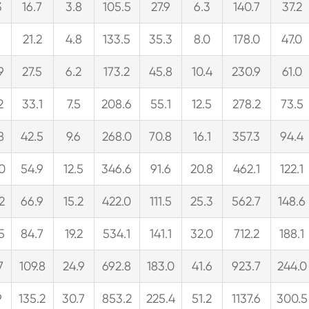
3
16.7
3.8
105.5
27.9
6.3
140.7
37.2
1
21.2
4.8
133.5
35.3
8.0
178.0
47.0
9
27.5
6.2
173.2
45.8
10.4
230.9
61.0
2
33.1
7.5
208.6
55.1
12.5
278.2
73.5
8
42.5
9.6
268.0
70.8
16.1
357.3
94.4
0
54.9
12.5
346.6
91.6
20.8
462.1
122.1
2
66.9
15.2
422.0
111.5
25.3
562.7
148.6
5
84.7
19.2
534.1
141.1
32.0
712.2
188.1
7
109.8
24.9
692.8
183.0
41.6
923.7
244.0
9
135.2
30.7
853.2
225.4
51.2
1137.6
300.5