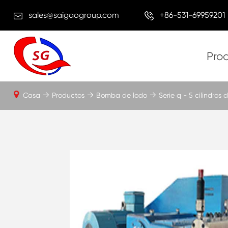
sales@saigaogroup.com
+86-531-69959201
Pro
Casa
Productos
Bomba de lodo
Serie q - 5 cilindro