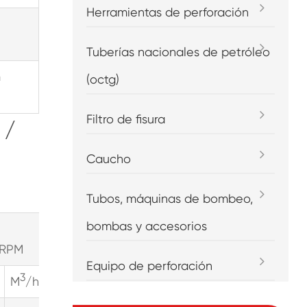
Herramientas de perforación
Tuberías nacionales de petróleo
m
(octg)
Filtro de fisura
 /
Caucho
Tubos, máquinas de bombeo,
bombas y accesorios
pump
pump
0RPM
speed=250RPM
speed=288RPM
Equipo de perforación
3
3
3
M
/h
LPM
GPM
M
/h
LPM
GPM
M
/h