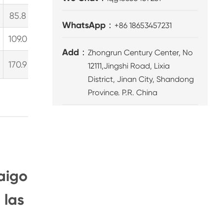
85.8
1786.6
472.0
107.2
2058.1
543.7
123.5
WhatsApp：
+86 18653457231
109.0
2271.0
599.9
136.3
2616.2
691.1
157.0
Add：
Zhongrun Century Center, No
170.9
3560.8
940.6
213.6
12111,Jingshi Road, Lixia
District, Jinan City, Shandong
412.8（Continuous
Province. P.R. China
358.3
work）
aigo
 las