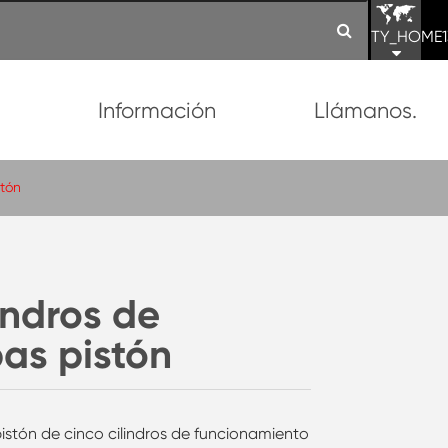
TY_HOME1
n
Información
Llámanos.
stón
indros de
as pistón
pistón de cinco cilindros de funcionamiento