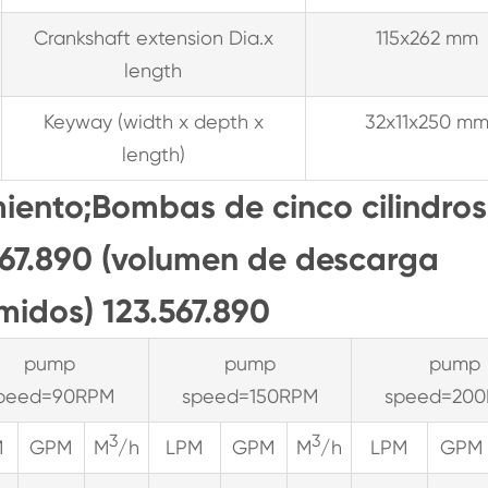
Crankshaft extension Dia.x
115x262 mm
length
Keyway (width x depth x
32x11x250 m
length)
iento;Bombas de cinco cilindros
.567.890 (volumen de descarga
midos) 123.567.890
pump
pump
pump
peed=90RPM
speed=150RPM
speed=20
3
3
M
GPM
M
/h
LPM
GPM
M
/h
LPM
GPM