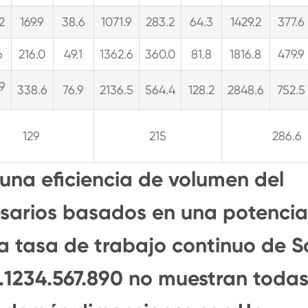
2
169.9
38.6
1071.9
283.2
64.3
1429.2
377.6
6
216.0
49.1
1362.6
360.0
81.8
1816.8
479.9
.9
338.6
76.9
2136.5
564.4
128.2
2848.6
752.5
129
215
286.6
 una eficiencia de volumen del
esarios basados en una potencia
a tasa de trabajo continuo de S
s.1234.567.890 no muestran todas