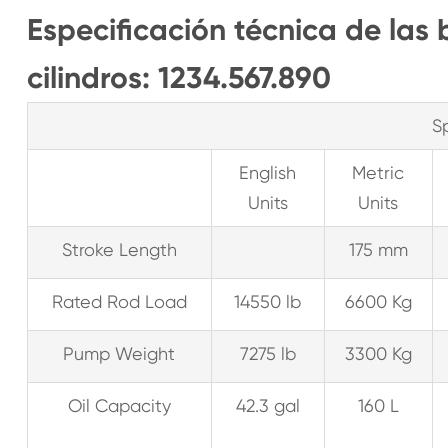
Especificación técnica de las 
cilindros: 1234.567.890
S
English
Metric
Units
Units
Stroke Length
175 mm
Rated Rod Load
14550 lb
6600 Kg
Pump Weight
7275 lb
3300 Kg
Oil Capacity
42.3 gal
160 L