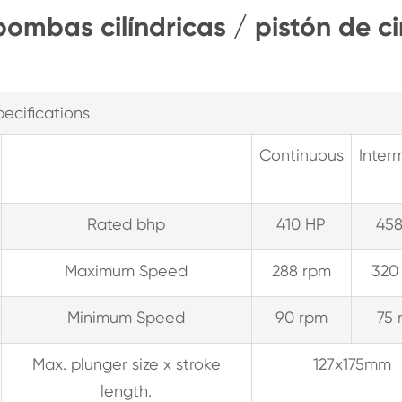
bombas cilíndricas / pistón de c
pecifications
Continuous
Interm
Rated bhp
410 HP
458
Maximum Speed
288 rpm
320
Minimum Speed
90 rpm
75 
Max. plunger size x stroke
127x175mm
length.