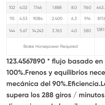
102
4.02
7.146
1.888
8.0
1160
643.
115
4.53
9.084
2.400
6.3
914
817.
1281
144
5.67
14.243
3.763
4.0
580
Brake Horsepower Required
123.4567890 * flujo basado en
100%.Frenos y equilibrios nec
mecánica del 90%.Eficiencia.L
supera los 288 giros / minuto