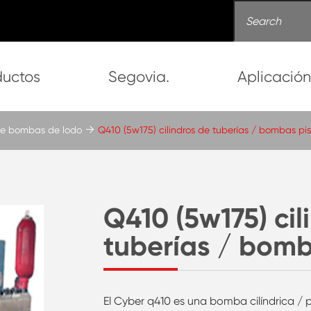
ductos
Segovia.
Aplicació
s de bombas de lodo
Q410 (5w175) cilindros de tuberías / bombas pi
Q410 (5w175) cil
tuberías / bomb
El Cyber q410 es una bomba cilíndrica / 