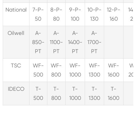
National
7-P-
8-P-
9-P-
10-P-
12-P-
14
50
80
100
130
160
2
Oilwell
A-
A-
A-
A-
850-
1100-
1400-
1700-
PT
PT
PT
PT
TSC
WF-
WF-
WF-
WF-
WF-
W
500
800
1000
1300
1600
20
IDECO
T-
T-
T-
T-
T-
500
800
1000
1300
1600