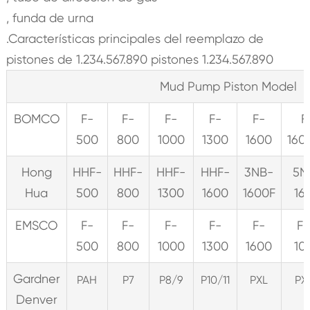
, funda de urna
.Características principales del reemplazo de
pistones de 1.234.567.890 pistones 1.234.567.890
Mud Pump Piston Model
BOMCO
F-
F-
F-
F-
F-
F
500
800
1000
1300
1600
160
Hong
HHF-
HHF-
HHF-
HHF-
3NB-
5N
Hua
500
800
1300
1600
1600F
16
EMSCO
F-
F-
F-
F-
F-
F
500
800
1000
1300
1600
10
Gardner
PAH
P7
P8/9
P10/11
PXL
PX
Denver