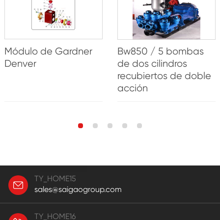
Módulo de Gardner
Bw850 / 5 bombas
Denver
de dos cilindros
recubiertos de doble
acción
TY_HOME15
sales@saigaogroup.com
TY_HOME16